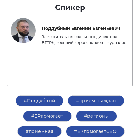
Спикер
Поддубный Евгений Евгеньевич
Заместитель генерального директора
ВГТРК, военный корреспондент, журналист
#Поддубный
#приемграждан
#ЕРпомогает
#регионы
#приемная
#ЕРпомогаетСВО