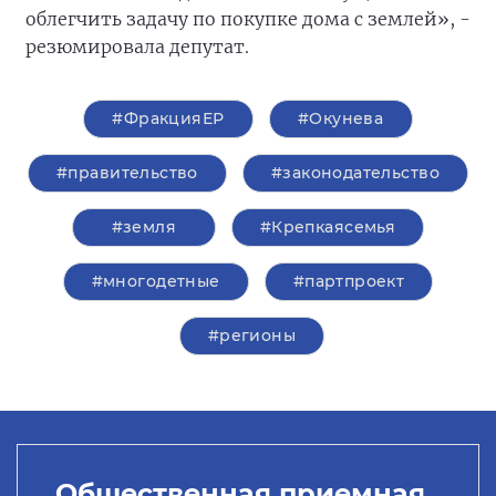
облегчить задачу по покупке дома с землей», -
резюмировала депутат.
#ФракцияЕР
#Окунева
#правительство
#законодательство
#земля
#Крепкаясемья
#многодетные
#партпроект
#регионы
Общественная приемная