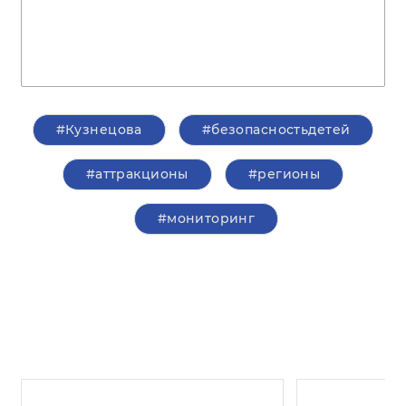
#Кузнецова
#безопасностьдетей
#аттракционы
#регионы
#мониторинг