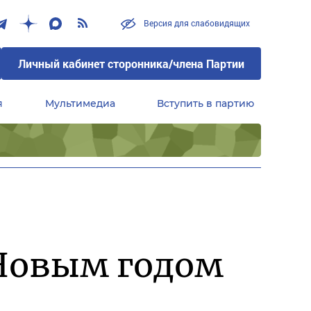
Версия для слабовидящих
Личный кабинет сторонника/члена Партии
я
Мультимедиа
Вступить в партию
Центральный совет сторонников партии «Единая Россия»
 Новым годом