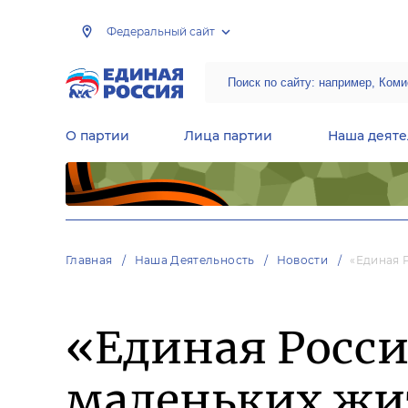
Федеральный сайт
О партии
Лица партии
Наша деяте
Центральная общественная приемная Председателя партии «Единая Россия»
Народная программа «Единой России»
Региональные общ
Руководящий состав Межрегиональных координационных советов
Центральная контрольная комиссия партии
Главная
Наша Деятельность
Новости
«Единая 
«Единая Росси
маленьких жи