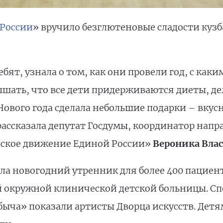
России
» вручило безглютеновые сладости кузб
бят, узнала о том, как они провели год, с ка
ышать, что все дети придерживаются диеты, де
Нового года сделала небольшие подарки – вкус
ассказала депутат Госдумы, координатор нап
нское движение Единой России»
Вероника Влас
ла новогодний утренник для более 400 пациен
 окружной клинической детской больницы. Сп
ыча» показали артисты Дворца искусств. Детя