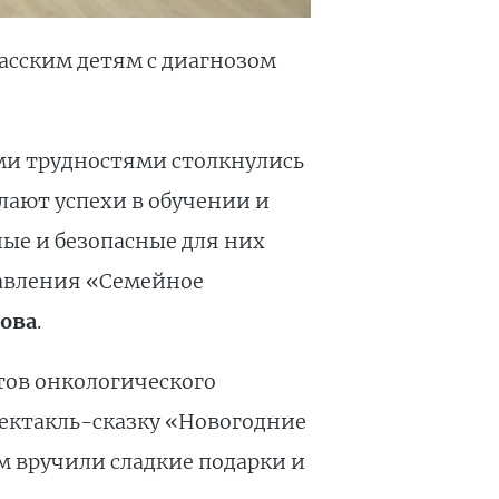
асским детям с диагнозом
кими трудностями столкнулись
лают успехи в обучении и
ные и безопасные для них
равления «Семейное
ова
.
тов онкологического
ектакль-сказку «Новогодние
м вручили сладкие подарки и