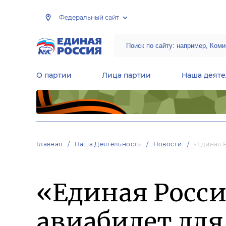
Федеральный сайт
О партии
Лица партии
Наша деяте
Центральная общественная приемная Председателя партии «Единая Россия»
Народная программа «Единой России»
Региональные общ
Руководящий состав Межрегиональных координационных советов
Центральная контрольная комиссия партии
Главная
Наша Деятельность
Новости
«Единая 
«Единая Росс
авиабилет для