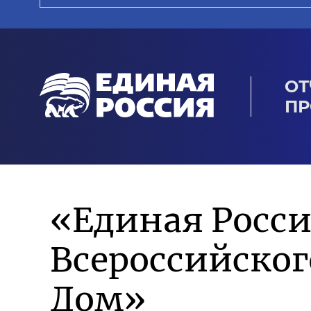
ОТ
ПР
«Единая Росси
Всероссийско
Дом»