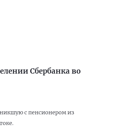
делении Сбербанка во
зникшую с пенсионером из
токе.