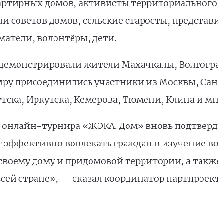
артирных домов, активисты территориального
и советов домов, сельские старосты, представ
атели, волонтёры, дети.
емонстрировали жители Махачкалы, Волгоград
ниру присоединились участники из Москвы, Сан
тска, Иркутска, Кемерова, Тюмени, Клина и мн
 онлайн-турнира «ЖЭКА. Дом» вновь подтверд
 эффективно вовлекать граждан в изучение в
своему дому и придомовой территории, а такж
всей стране», — сказал координатор партпроек