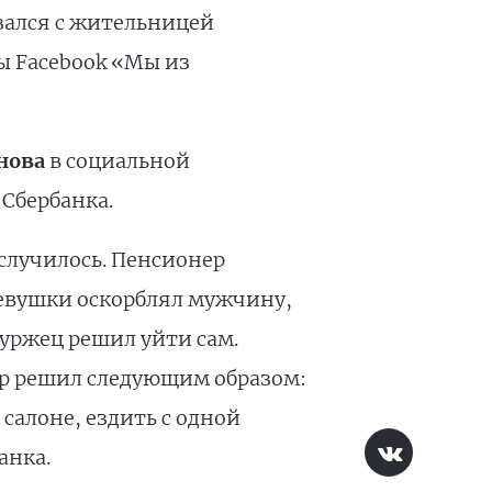
зался с жительницей
ы Facebook «Мы из
нова
в социальной
 Сбербанка.
 случилось. Пенсионер
 девушки оскорблял мужчину,
буржец решил уйти сам.
нер решил следующим образом:
салоне, ездить с одной
анка.