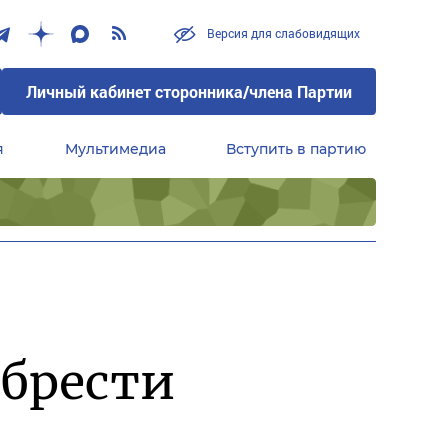
Версия для слабовидящих
Личный кабинет сторонника/члена Партии
я
Мультимедиа
Вступить в партию
Центральный совет сторонников партии «Единая Россия»
брести