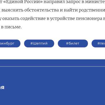
т «Единой России» направил запрос в минист
ы выяснить обстоятельства и найти родственни
 оказать содействие в устройстве пенсионера 
в письме.
ринбург
#Шептий
#билет
#пе
ая