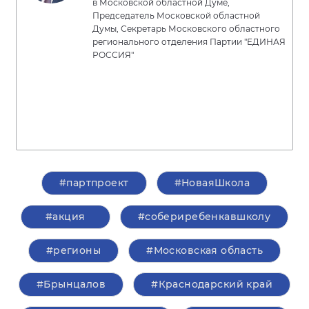
в Московской областной Думе,
Председатель Московской областной
Думы, Секретарь Московского областного
регионального отделения Партии "ЕДИНАЯ
РОССИЯ"
#партпроект
#НоваяШкола
#акция
#собериребенкавшколу
#регионы
#Московская область
#Брынцалов
#Краснодарский край