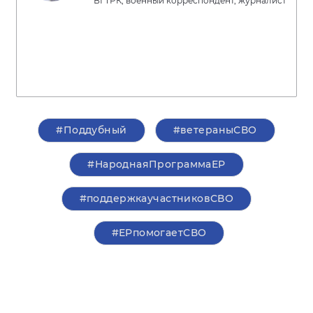
ВГТРК, военный корреспондент, журналист
#Поддубный
#ветераныСВО
#НароднаяПрограммаЕР
#поддержкаучастниковСВО
#ЕРпомогаетСВО