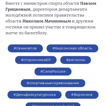
Вместе с министром спорта области
Павлом
Грицковым
, директором департамента
молодёжной политики правительства
области
Николаем Мачихиным
и другими
гостями он принял участие в товарищеском
матче по баскетболу.
#Семилетов
#Херсонская область
#сторонникиЕР
#регионы
#СилаРоссии
#спортивныесоревнования
#Деньфизкультурника
#Воронина