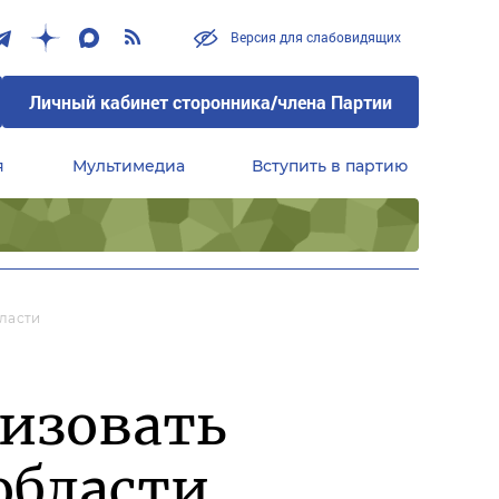
Версия для слабовидящих
Личный кабинет сторонника/члена Партии
я
Мультимедиа
Вступить в партию
Центральный совет сторонников партии «Единая Россия»
ласти
низовать
области