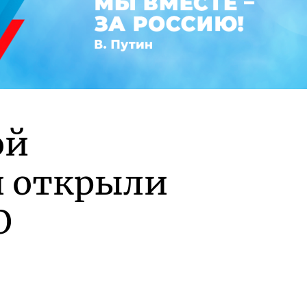
ой
и открыли
О