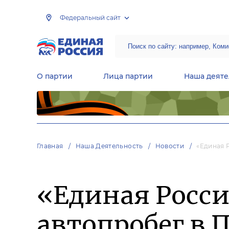
Федеральный сайт
О партии
Лица партии
Наша деяте
Центральная общественная приемная Председателя партии «Единая Россия»
Народная программа «Единой России»
Региональные общ
Руководящий состав Межрегиональных координационных советов
Центральная контрольная комиссия партии
Главная
Наша Деятельность
Новости
«Единая 
«Единая Росси
автопробег в 