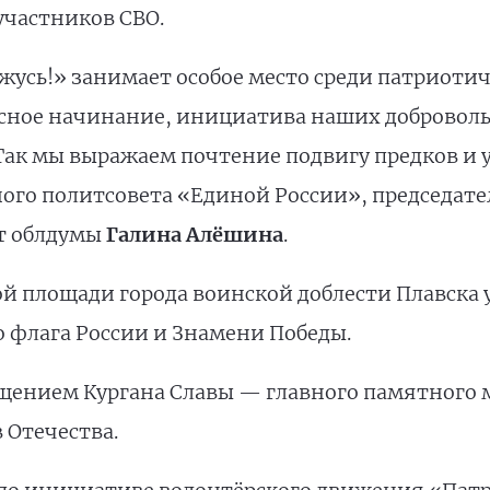
участников СВО.
ржусь!» занимает особое место среди патриот
сное начинание, инициатива наших доброволь
Так мы выражаем почтение подвигу предков и 
ого политсовета «Единой России», председате
ат облдумы
Галина Алёшина
.
ой площади города воинской доблести Плавска
 флага России и Знамени Победы.
щением Кургана Славы — главного памятного м
 Отечества.