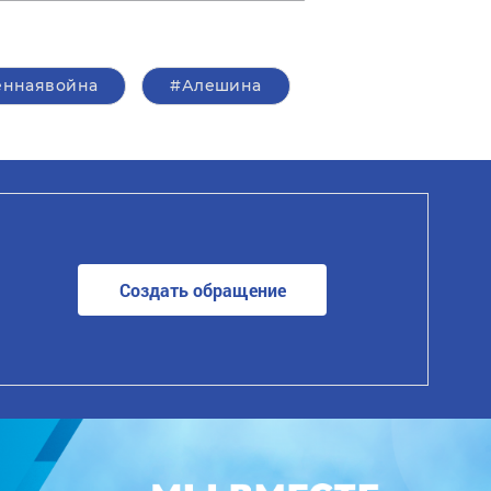
еннаявойна
#Алешина
Создать обращение