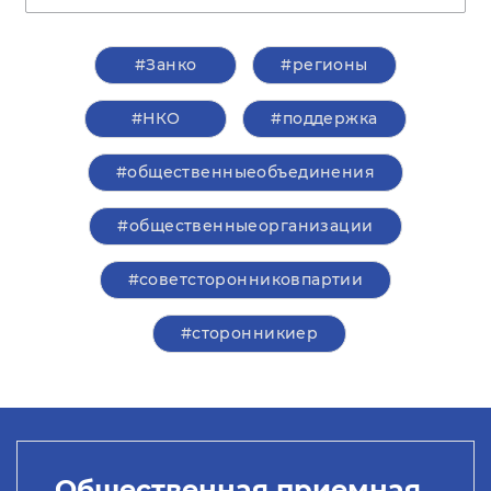
#Занко
#регионы
#НКО
#поддержка
#общественныеобъединения
#общественныеорганизации
#советсторонниковпартии
#сторонникиер
Общественная приемная