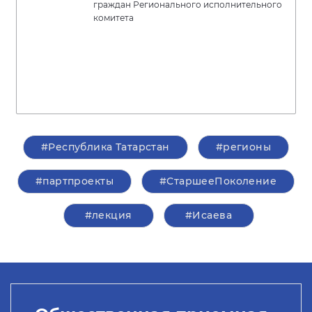
граждан Регионального исполнительного
комитета
#Республика Татарстан
#регионы
#партпроекты
#СтаршееПоколение
#лекция
#Исаева