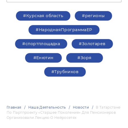
#Курская область
#регионы
#НароднаяПрограммаЕР
#спортплощадка
#Золотарев
#Енютин
#Зоря
#Трубников
Главная
Наша Деятельность
Новости
В Татарстане
По Партпроекту «Старшее Поколение» Для Пенсионеров
Организовали Лекцию О Нейросетях