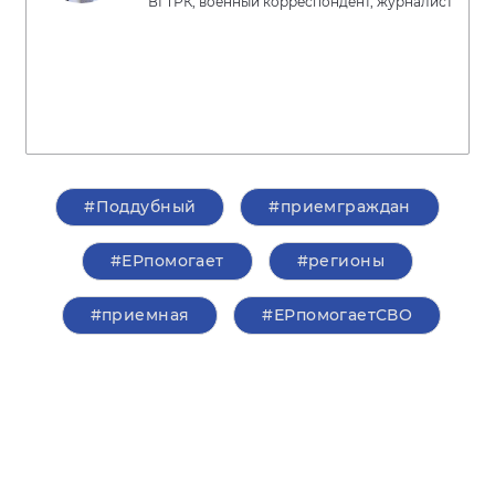
ВГТРК, военный корреспондент, журналист
#Поддубный
#приемграждан
#ЕРпомогает
#регионы
#приемная
#ЕРпомогаетСВО