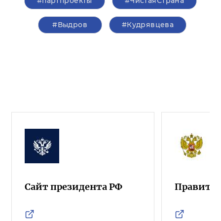
#партпроекты
#ЧистаяСтрана
#Выдров
#Кудрявцева
Сайт президента РФ
Правител