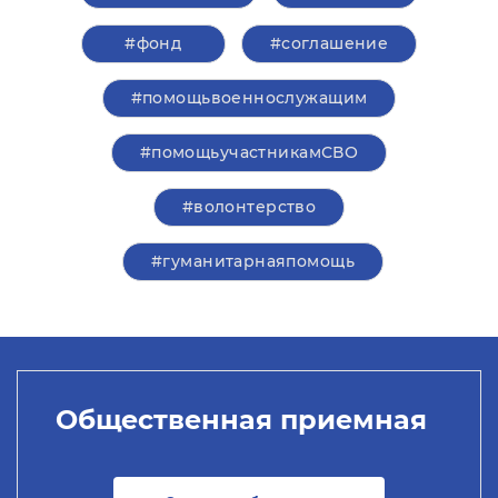
#фонд
#соглашение
#помощьвоеннослужащим
#помощьучастникамСВО
#волонтерство
#гуманитарнаяпомощь
Общественная приемная