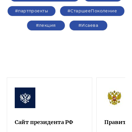
#партпроекты
#СтаршееПоколение
#лекция
#Исаева
Сайт президента РФ
Правител