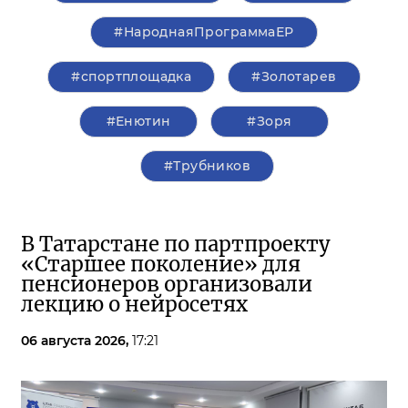
#НароднаяПрограммаЕР
#спортплощадка
#Золотарев
#Енютин
#Зоря
#Трубников
В Татарстане по партпроекту
«Старшее поколение» для
пенсионеров организовали
лекцию о нейросетях
06 августа 2026,
17:21