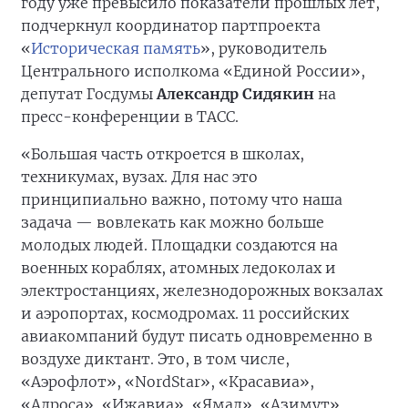
году уже превысило показатели прошлых лет,
подчеркнул координатор партпроекта
«
Историческая память
», руководитель
Центрального исполкома «Единой России»,
депутат Госдумы
Александр Сидякин
на
пресс-конференции в ТАСС.
«Большая часть откроется в школах,
техникумах, вузах. Для нас это
принципиально важно, потому что наша
задача — вовлекать как можно больше
молодых людей. Площадки создаются на
военных кораблях, атомных ледоколах и
электростанциях, железнодорожных вокзалах
и аэропортах, космодромах. 11 российских
авиакомпаний будут писать одновременно в
воздухе диктант. Это, в том числе,
«Аэрофлот», «NordStar», «Красавиа»,
«Алроса», «Ижавиа», «Ямал», «Азимут»,