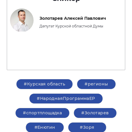
Золотарев Алексей Павлович
Депутат Курской областной Думы
#Курская область
#регионы
#НароднаяПрограммаЕР
#спортплощадка
#Золотарев
#Енютин
#Зоря