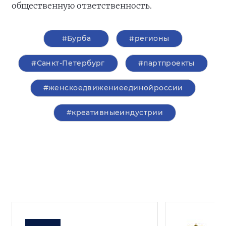
общественную ответственность.
#Бурба
#регионы
#Санкт-Петербург
#партпроекты
#женскоедвижениеединойроссии
#креативныеиндустрии