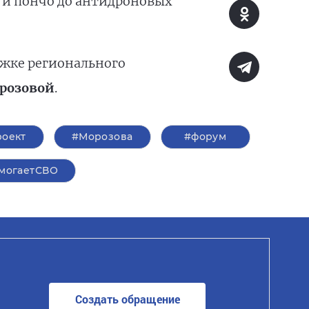
 и пончо до антидроновых
жке регионального
розовой
.
роект
#Морозова
#форум
могаетСВО
Создать обращение