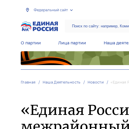
Федеральный сайт
О партии
Лица партии
Наша деяте
Центральная общественная приемная Председателя партии «Единая Россия»
Народная программа «Единой России»
Региональные общ
Руководящий состав Межрегиональных координационных советов
Центральная контрольная комиссия партии
Главная
Наша Деятельность
Новости
«Единая 
«Единая Росс
межрайонный 