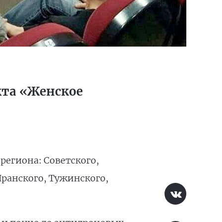
кта «Женское
региона: Советского,
Яранского, Тужинского,