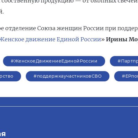
 собственную продукцию — от окопных свечей
й.
е отделение Союза женщин России при поддер
Женское движение Единой России
»
Ирины Мо
#ЖенскоеДвижениеЕдинойРоссии
#Партп
рство
#поддержкаучастниковСВО
#ЕРпо
ая