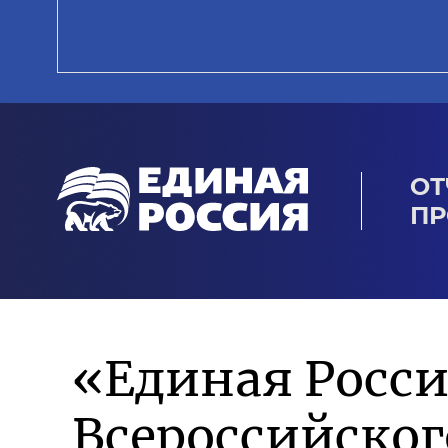
ОТ
ПР
«Единая Росси
Всероссийско