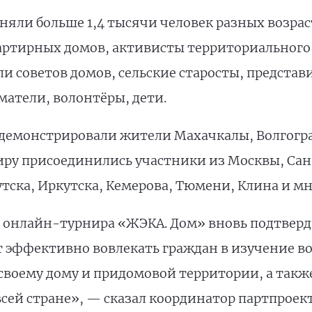
яли больше 1,4 тысячи человек разных возраст
артирных домов, активисты территориального
и советов домов, сельские старосты, представ
атели, волонтёры, дети.
емонстрировали жители Махачкалы, Волгоград
ниру присоединились участники из Москвы, Сан
тска, Иркутска, Кемерова, Тюмени, Клина и мн
 онлайн-турнира «ЖЭКА. Дом» вновь подтверд
 эффективно вовлекать граждан в изучение в
своему дому и придомовой территории, а такж
всей стране», — сказал координатор партпроек