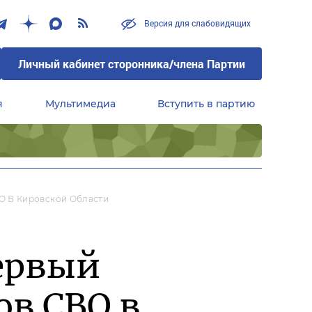
Версия для слабовидящих
Личный кабинет сторонника/члена Партии
я
Мультимедиа
Вступить в партию
Центральный совет сторонников партии «Единая Россия»
О В Кировской Области
ервый
в СВО в