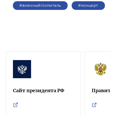
#военныйгоспиталь
#концерт
Сайт президента РФ
Правител