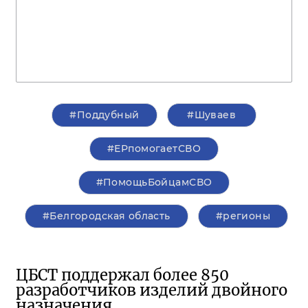
#Поддубный
#Шуваев
#ЕРпомогаетСВО
#ПомощьБойцамСВО
#Белгородская область
#регионы
ЦБСТ поддержал более 850
разработчиков изделий двойного
назначения