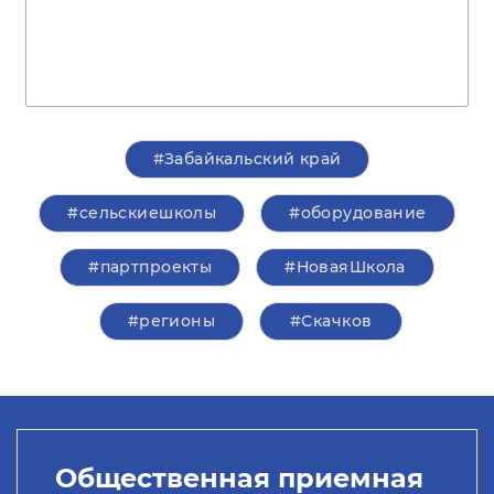
#Забайкальский край
#сельскиешколы
#оборудование
#партпроекты
#НоваяШкола
#регионы
#Скачков
Общественная приемная