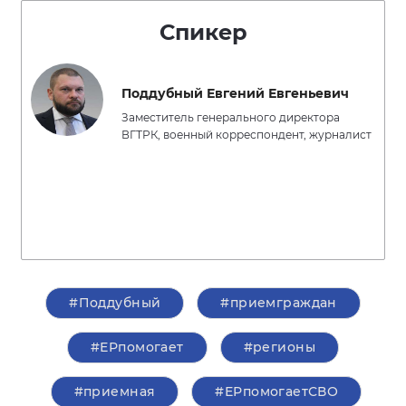
Спикер
Поддубный Евгений Евгеньевич
Заместитель генерального директора
ВГТРК, военный корреспондент, журналист
#Поддубный
#приемграждан
#ЕРпомогает
#регионы
#приемная
#ЕРпомогаетСВО