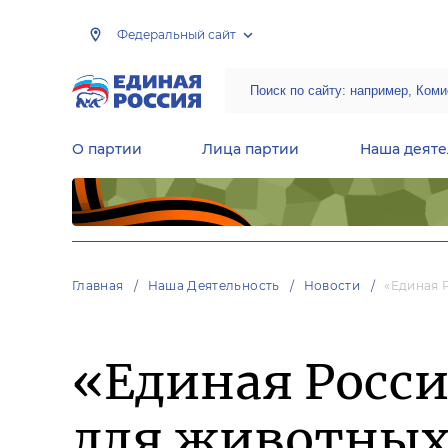
Федеральный сайт
О партии
Лица партии
Наша деяте
Центральная общественная приемная Председателя партии «Единая Россия»
Народная программа «Единой России»
Региональные общ
Руководящий состав Межрегиональных координационных советов
Центральная контрольная комиссия партии
Главная
Наша Деятельность
Новости
«Единая 
«Единая Росси
для животных 