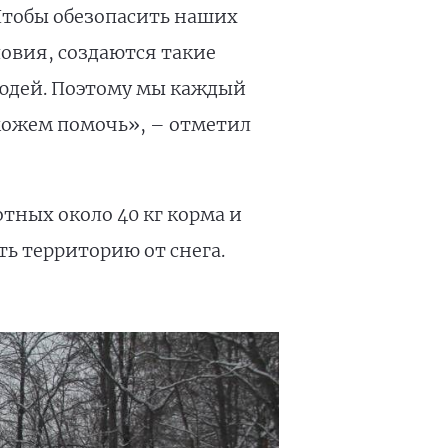
Чтобы обезопасить наших
ловия, создаются такие
юдей. Поэтому мы каждый
можем помочь», – отметил
тных около 40 кг корма и
ь территорию от снега.