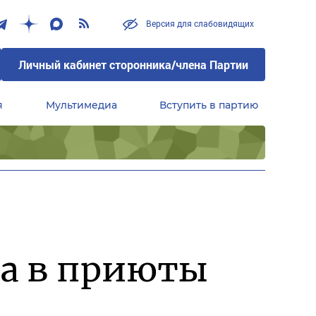
Версия для слабовидящих
Личный кабинет сторонника/члена Партии
я
Мультимедиа
Вступить в партию
Центральный совет сторонников партии «Единая Россия»
ма в приюты