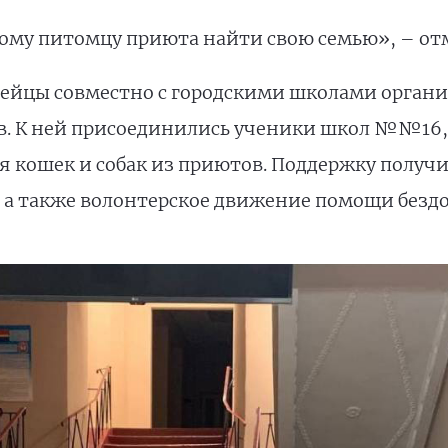
ому питомцу приюта найти свою семью», – от
ейцы совместно с городскими школами органи
 К ней присоединились ученики школ №№16, 19,
для кошек и собак из приютов. Поддержку полу
и, а также волонтерское движение помощи бе