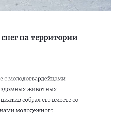
 снег на территории
е с молодогвардейцами
 бездомных животных
иатив собрал его вместе со
енами молодежного