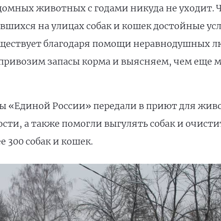
домных животных с годами никуда не уходит. 
авшихся на улицах собак и кошек достойные ус
уществует благодаря помощи неравнодушных л
 привозим запасы корма и выясняем, чем еще 
ы «Единой России» передали в приют для живо
ти, а также помогли выгулять собак и очистит
е 300 собак и кошек.