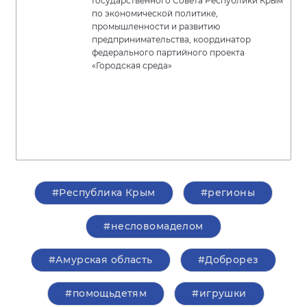
Государственного Совета Республики Крым
по экономической политике,
промышленности и развитию
предпринимательства, координатор
федерального партийного проекта
«Городская среда»
#Республика Крым
#регионы
#несловомаделом
#Амурская область
#Доброрез
#помощьдетям
#игрушки