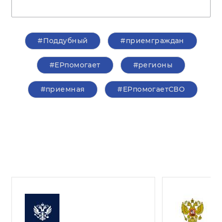
#Поддубный
#приемграждан
#ЕРпомогает
#регионы
#приемная
#ЕРпомогаетСВО