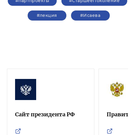
#партпроекты
#СтаршееПоколение
#лекция
#Исаева
Сайт президента РФ
Правител