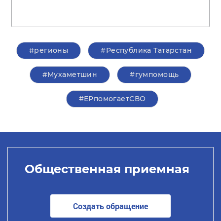
#регионы
#Республика Татарстан
#Мухаметшин
#гумпомощь
#ЕРпомогаетСВО
Общественная приемная
Создать обращение