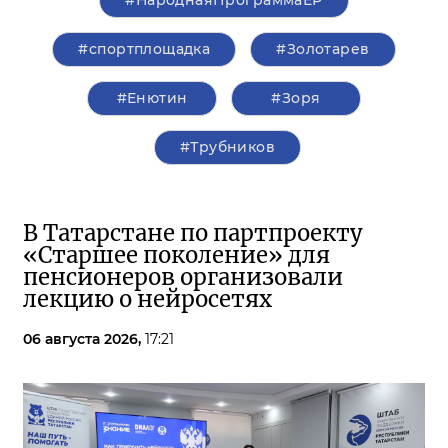
#НароднаяПрограммаЕР
#спортплощадка
#Золотарев
#Енютин
#Зоря
#Трубников
В Татарстане по партпроекту
«Старшее поколение» для
пенсионеров организовали
лекцию о нейросетях
06 августа 2026,
17:21