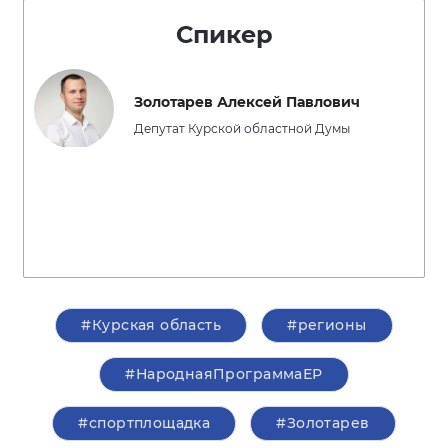
Спикер
Золотарев Алексей Павлович
Депутат Курской областной Думы
#Курская область
#регионы
#НароднаяПрограммаЕР
#спортплощадка
#Золотарев