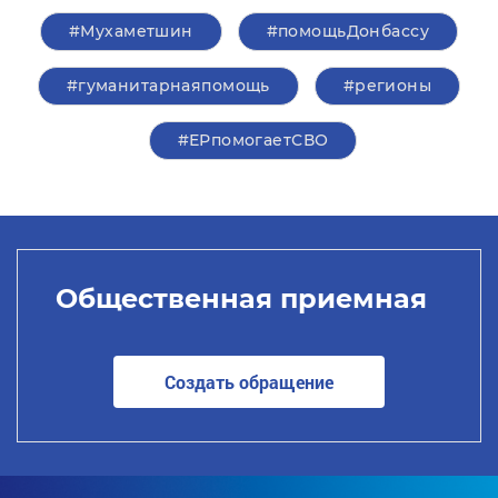
#Мухаметшин
#помощьДонбассу
#гуманитарнаяпомощь
#регионы
#ЕРпомогаетСВО
Общественная приемная
Создать обращение