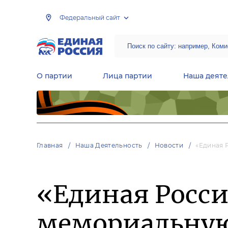
Федеральный сайт
О партии
Лица партии
Наша деяте
Центральная общественная приемная Председателя партии «Единая Россия»
Народная программа «Единой России»
Региональные общ
Руководящий состав Межрегиональных координационных советов
Центральная контрольная комиссия партии
Главная
Наша Деятельность
Новости
«Единая 
«Единая Росси
мемориальную 