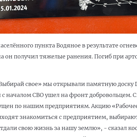
 населённого пункта Водяное в результате огн
на он получил тяжелые ранения. Погиб при арт
«Выбирай свое» мы открывали памятную доску Г
 с началом СВО ушел на фронт добровольцем. 
пущен по нашим предприятиям. Акцию «Рабочее
приходят знакомиться с предприятием, выбираю
отдали свою жизнь за нашу землю», - сказал к