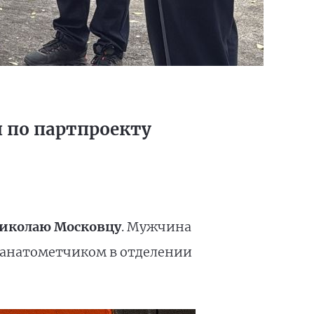
и по партпроекту
иколаю Московцу
. Мужчина
гранатометчиком в отделении