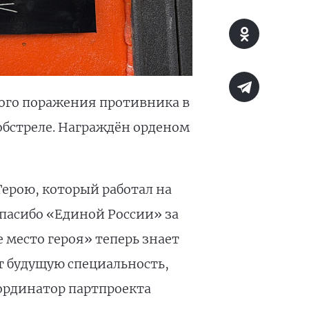
евого поражения противника в
обстреле. Награждён орденом
ерою, который работал на
Спасибо «Единой России» за
 место героя» теперь знает
т будущую специальность,
оординатор партпроекта