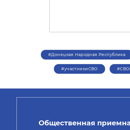
#Донецкая Народная Республика
#участникиСВО
#СВО
Общественная приемн