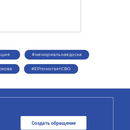
кция
#мемориальнаядоска
юкова
#ЕРпомогаетСВО
Создать обращение