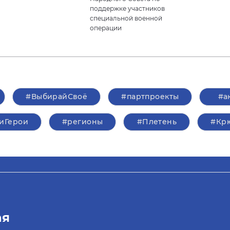
поддержке участников
специальной военной
операции
#ВыбирайСвоё
#партпроекты
#а
иГерои
#регионы
#Плетень
#Кр
ая