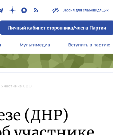
Версия для слабовидящих
Личный кабинет сторонника/члена Партии
я
Мультимедиа
Вступить в партию
Центральный совет сторонников партии «Единая Россия»
б Участнике СВО
езе (ДНР)
об участнике