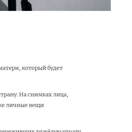
атери, который будет
трану. На снимках лица,
же личные вещи
 переживших тяжёлую утрату