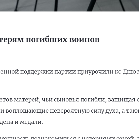
терям погибших воинов
енной поддержки партии приурочили ко Дню м
етов матерей, чьи сыновья погибли, защищая с
и воплощающие невероятную силу духа, а так
дена и медали.
зможность познакомиться с историями семей,