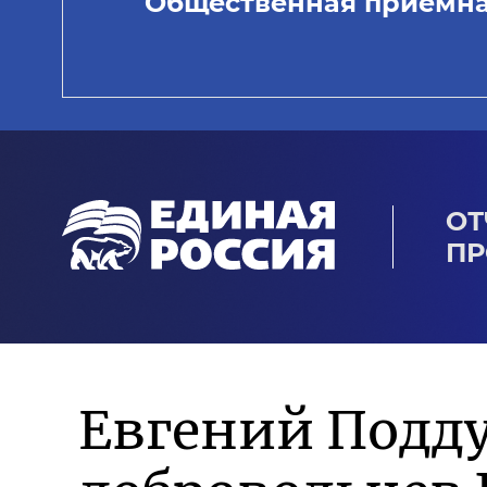
Общественная приемн
ОТ
ПР
Евгений Подд