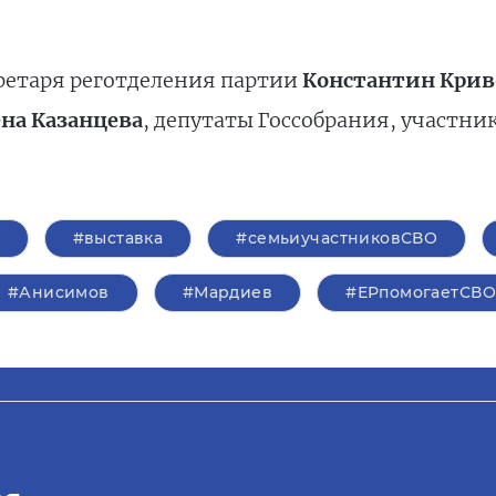
ретаря реготделения партии
Константин Крив
на Казанцева
, депутаты Госсобрания, участни
#выставка
#семьиучастниковСВО
#Анисимов
#Мардиев
#ЕРпомогаетСВ