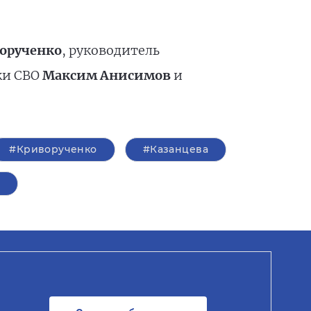
орученко
, руководитель
ки СВО
Максим Анисимов
и
#Криворученко
#Казанцева
О