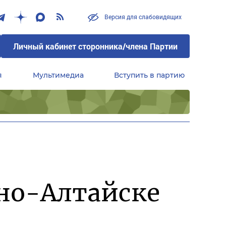
Версия для слабовидящих
Личный кабинет сторонника/члена Партии
я
Мультимедиа
Вступить в партию
Центральный совет сторонников партии «Единая Россия»
рно-Алтайске