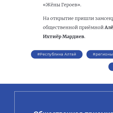
«Жёны Героев».
На открытие пришли замсек
общественной приёмной
Алё
Ихтиёр Мардиев
.
#Республика Алтай
#регионы