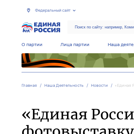
Федеральный сайт
О партии
Лица партии
Наша деяте
Центральная общественная приемная Председателя партии «Единая Россия»
Народная программа «Единой России»
Региональные общ
Руководящий состав Межрегиональных координационных советов
Центральная контрольная комиссия партии
Главная
Наша Деятельность
Новости
«Единая 
«Единая Росси
фотовыставку