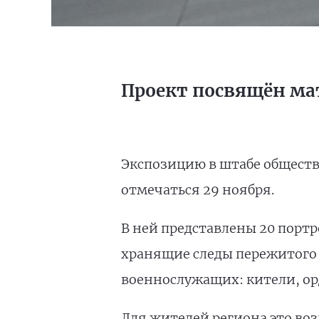
Проект посвящён ма
Экспозицию в штабе обществ
отмечаться 29 ноября.
В ней представлены 20 портр
хранящие следы пережитого 
военнослужащих: кители, ор
Для жителей региона это во