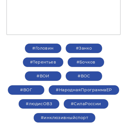
#Головин
#Занко
#Терентьев
#Бочков
#ВОИ
#ВОС
#ВОГ
#НароднаяПрограммаЕР
#людисОВЗ
#СилаРоссии
#инклюзивныйспорт