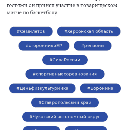
гостями он принял участие в товарищеском
матче по баскетболу.
#Семилетов
#Херсонская область
#сторонникиЕР
#регионы
#СилаРоссии
#спортивныесоревнования
#Деньфизкультурника
#Воронина
#Ставропольский край
#Чукотский автономный округ