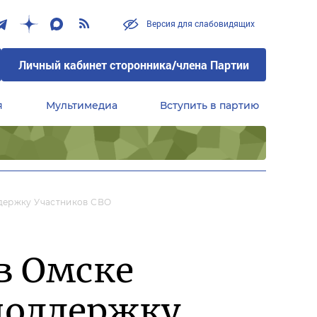
Версия для слабовидящих
Личный кабинет сторонника/члена Партии
я
Мультимедиа
Вступить в партию
Центральный совет сторонников партии «Единая Россия»
держку Участников СВО
в Омске
поддержку