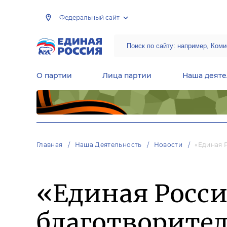
Федеральный сайт
О партии
Лица партии
Наша деяте
Центральная общественная приемная Председателя партии «Единая Россия»
Народная программа «Единой России»
Региональные общ
Руководящий состав Межрегиональных координационных советов
Центральная контрольная комиссия партии
Главная
Наша Деятельность
Новости
«Единая 
«Единая Росси
благотворите