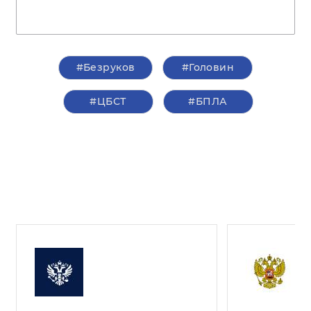
#Безруков
#Головин
#ЦБСТ
#БПЛА