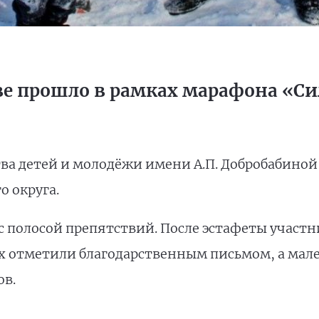
ве прошло в рамках марафона «Си
ва детей и молодёжи имени А.П. Добробабиной
о округа.
с полосой препятствий. После эстафеты участ
их отметили благодарственным письмом, а ма
ов.