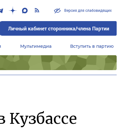
Версия для слабовидящих
Личный кабинет сторонника/члена Партии
я
Мультимедиа
Вступить в партию
Центральный совет сторонников партии «Единая Россия»
в Кузбассе