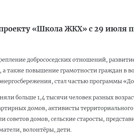
проекту «Школа ЖКХ» с 29 июля по
репление добрососедских отношений, развити
, а также повышение грамотности граждан в 
энергосбережения, стал частью программы «До
яли больше 1,4 тысячи человек разных возраст
артирных домов, активисты территориального
и советов домов, сельские старосты, представ
атели, волонтёры, дети.