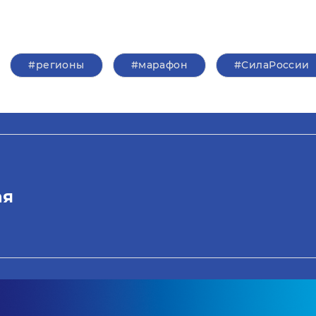
#регионы
#марафон
#СилаРоссии
ая