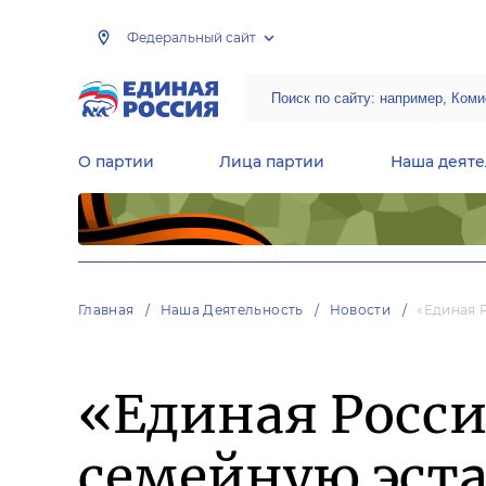
Федеральный сайт
О партии
Лица партии
Наша деяте
Центральная общественная приемная Председателя партии «Единая Россия»
Народная программа «Единой России»
Региональные общ
Руководящий состав Межрегиональных координационных советов
Центральная контрольная комиссия партии
Главная
Наша Деятельность
Новости
«Единая 
«Единая Росси
семейную эст