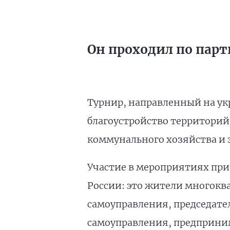
Он проходил по парт
Турнир, направленный на ук
благоустройство территорий
коммунального хозяйства и 
Участие в мероприятиях прин
России: это жители многокв
самоуправления, председател
самоуправления, предприним