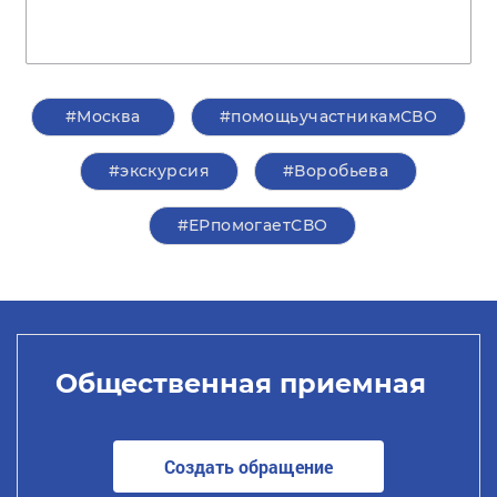
#Москва
#помощьучастникамСВО
#экскурсия
#Воробьева
#ЕРпомогаетСВО
Общественная приемная
Создать обращение