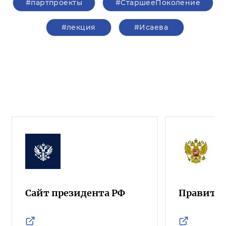
#партпроекты
#СтаршееПоколение
#лекция
#Исаева
Сайт президента РФ
Правител