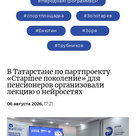
#НароднаяПрограммаЕР
#спортплощадка
#Золотарев
#Енютин
#Зоря
#Трубников
В Татарстане по партпроекту
«Старшее поколение» для
пенсионеров организовали
лекцию о нейросетях
06 августа 2026,
17:21