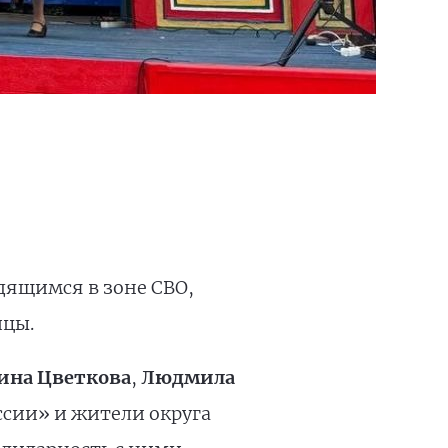
дящимся в зоне СВО,
ицы.
ина Цветкова
,
Людмила
ссии» и жители округа