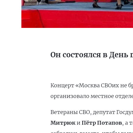
Он состоялся в День 
Концерт «Москва СВОих не б
организовало местное отдел
Ветераны СВО, депутат Госд
Митрюк
и
Пётр Потапов
, а