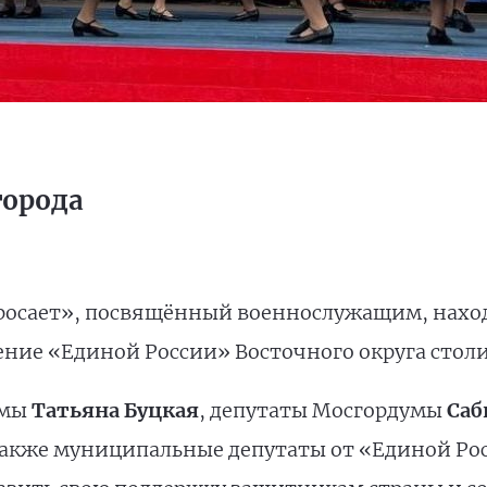
города
росает», посвящённый военнослужащим, нахо
ение «Единой России» Восточного округа стол
умы
Татьяна Буцкая
, депутаты Мосгордумы
Саб
 также муниципальные депутаты от «Единой Ро