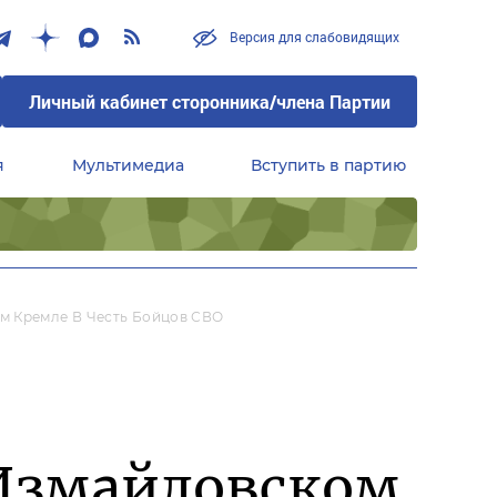
Версия для слабовидящих
Личный кабинет сторонника/члена Партии
я
Мультимедиа
Вступить в партию
Центральный совет сторонников партии «Единая Россия»
м Кремле В Честь Бойцов СВО
 Измайловском