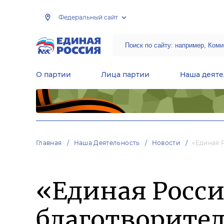
Федеральный сайт
О партии
Лица партии
Наша деяте
Центральная общественная приемная Председателя партии «Единая Россия»
Народная программа «Единой России»
Региональные общ
Руководящий состав Межрегиональных координационных советов
Центральная контрольная комиссия партии
Главная
Наша Деятельность
Новости
«Единая 
«Единая Росси
благотворите