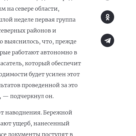
 на севере области,
шлой неделе первая группа
северных районов и
 выяснилось, что, прежде
орые работают автономно в
асатель, который обеспечит
одимости будет усилен этот
ьтатов проведенной за это
 — подчеркнул он.
от наводнения. Бережной
ивают ущерб, нанесенный
все документы поступят в