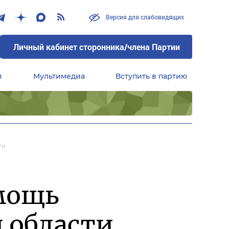
Версия для слабовидящих
Личный кабинет сторонника/члена Партии
я
Мультимедиа
Вступить в партию
Центральный совет сторонников партии «Единая Россия»
ти
мощь
 области