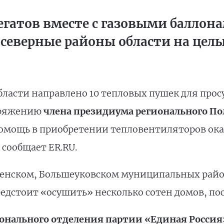
егатов вместе с газовыми баллон
северные районы области на цел
бласти направлено 10 тепловых пушек для про
оряжению
члена президиума регионального По
омощь в приобретении тепловентиляторов ока
сообщает ER.RU.
менском, Большеуковском муниципальных район
дстоит «осушить» несколько сотен домов, пос
ионального отделения партии «Единая Россия