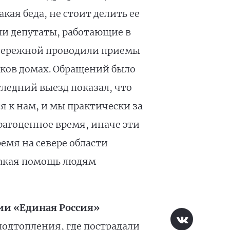
кая беда, не стоит делить ее
ши депутаты, работающие в
 Бережной проводили приемы
дков домах. Обращений было
следний выезд показал, что
я к нам, и мы практически за
рагоценное время, иначе эти
емя на севере области
какая помощь людям
ии «Единая Россия»
подтопления, где пострадали