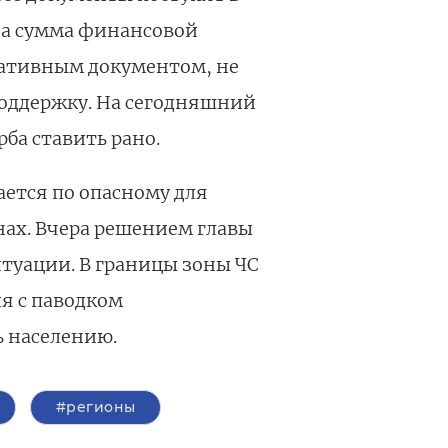
на сумма финансовой
ативным документом, не
оддержку. На сегодняшний
ба ставить рано.
ается по опасному для
нах. Вчера решением главы
туации. В границы зоны ЧС
ия с паводком
ь населению.
#регионы