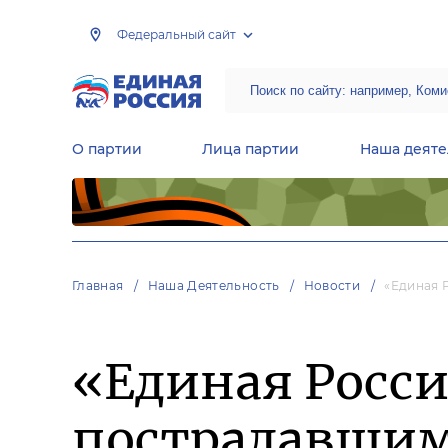
Федеральный сайт
О партии
Лица партии
Наша деяте
Центральная общественная приемная Председателя партии «Единая Россия»
Народная программа «Единой России»
Региональные общ
Руководящий состав Межрегиональных координационных советов
Центральная контрольная комиссия партии
Главная
Наша Деятельность
Новости
«Единая 
«Единая Росс
пострадавшим