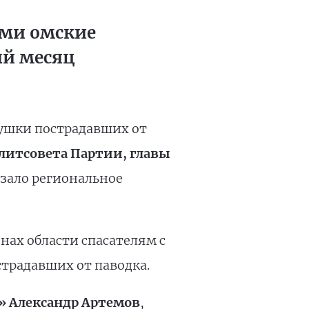
ами омские
ый месяц
сушки пострадавших от
литсовета Партии, главы
зало региональное
ах области спасателям с
традавших от паводка.
» Александр Артемов
,