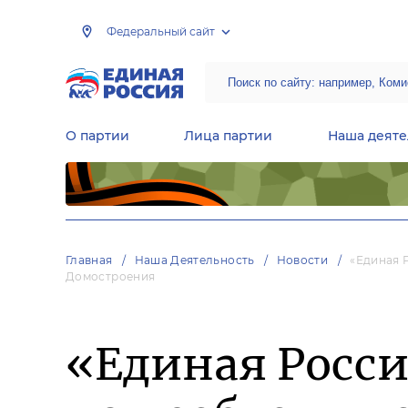
Федеральный сайт
О партии
Лица партии
Наша деяте
Центральная общественная приемная Председателя партии «Единая Россия»
Народная программа «Единой России»
Региональные общ
Руководящий состав Межрегиональных координационных советов
Центральная контрольная комиссия партии
Главная
Наша Деятельность
Новости
«Единая 
Домостроения
«Единая Росс