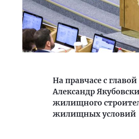
На правчасе с главо
Александр Якубовск
жилищного строител
жилищных условий