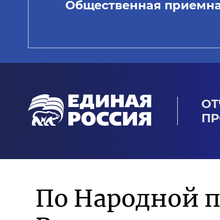
Общественная приемн
ОТ
ПР
По Народной 