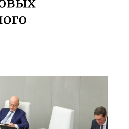
новых
ного