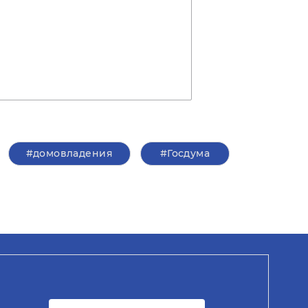
#домовладения
#Госдума