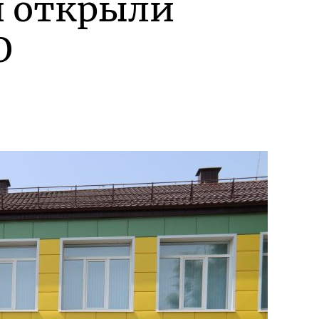
и открыли
О