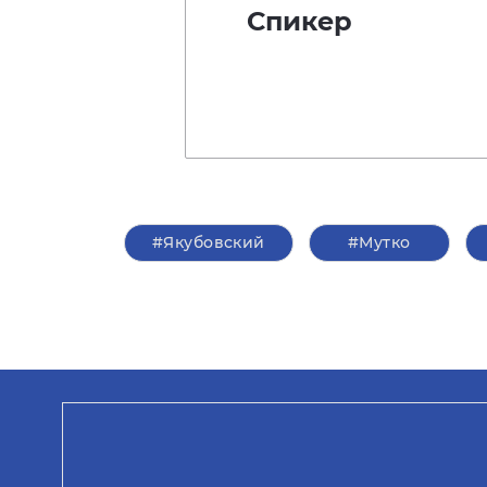
Спикер
#Якубовский
#Мутко