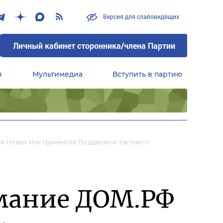
Версия для слабовидящих
Личный кабинет сторонника/члена Партии
я
Мультимедиа
Вступить в партию
Центральный совет сторонников партии «Единая Россия»
ки Новых Инструментов Поддержки Частного
мание ДОМ.РФ