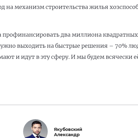
д на механизм строительства жилья хозспосо
ва профинансировать два миллиона квадратны
ужно выходить на быстрые решения – 70% люд
ют и идут в эту сферу. И мы будем всячески её
Якубовский
Александр