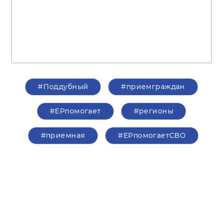
#Поддубный
#приемграждан
#ЕРпомогает
#регионы
#приемная
#ЕРпомогаетСВО