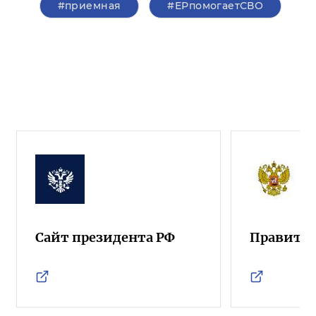
#приемная
#ЕРпомогаетСВО
Сайт президента РФ
Правител