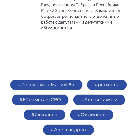
Государственном Собрании Республики
Марий Эл восьмого созыва, Заместитель
Секретаря регионального отделения по
работе с депутатами и депутатскими
объединениями
#Республика Марий Эл
#регионы
#ЕРпомогаетСВО
#АллеяПамяти
#Яковлева
#Филиппов
#Александров