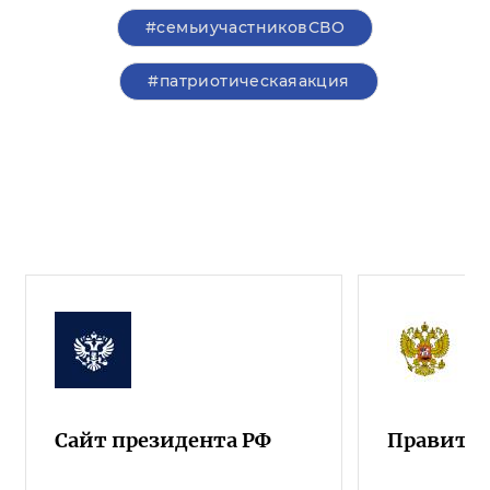
#семьиучастниковСВО
#патриотическаяакция
Сайт президента РФ
Правител