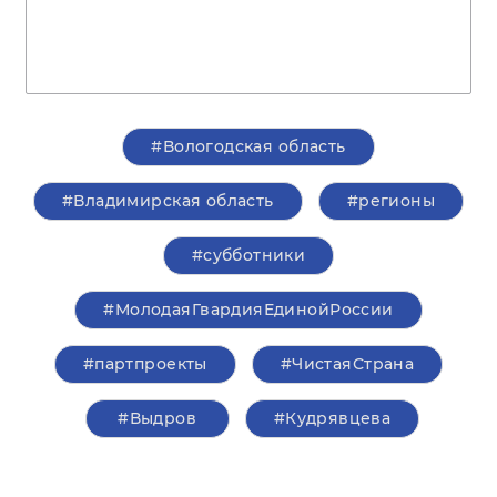
#Вологодская область
#Владимирская область
#регионы
#субботники
#МолодаяГвардияЕдинойРоссии
#партпроекты
#ЧистаяСтрана
#Выдров
#Кудрявцева