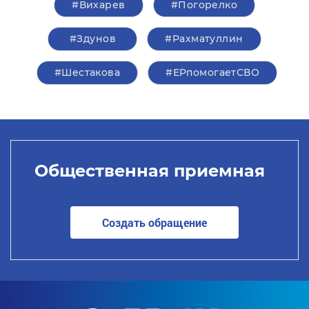
#Вихарев
#Погорелко
#Здунов
#Рахматуллин
#Шестакова
#ЕРпомогаетСВО
Общественная приемная
Создать обращение