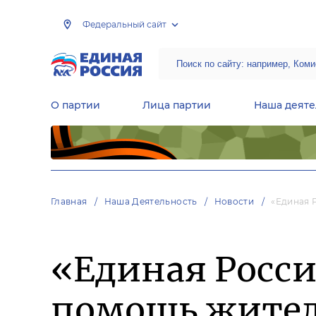
Федеральный сайт
О партии
Лица партии
Наша деяте
Центральная общественная приемная Председателя партии «Единая Россия»
Народная программа «Единой России»
Региональные общ
Руководящий состав Межрегиональных координационных советов
Центральная контрольная комиссия партии
Главная
Наша Деятельность
Новости
«Единая 
«Единая Росс
помощь жител