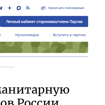
Версия для слабовидящих
Личный кабинет сторонника/члена Партии
я
Мультимедиа
Вступить в партию
Центральный совет сторонников партии «Единая Россия»
ов России
уманитарную
ов России