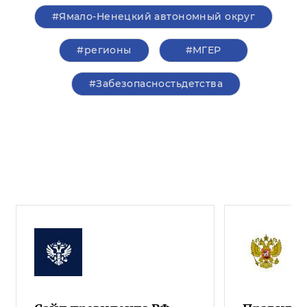
#Ямало-Ненецкий автономный округ
#регионы
#‎МГЕР‬
#Забезопасностьдетства