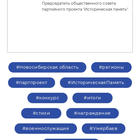
Председатель общественного совета
партийного проекта "Историческая память"
#Новосибирская область
#регионы
#партпроект
#ИсторическаяПамять
#конкурс
#итоги
#стихи
#награждение
#военнослужащие
#Умербаев