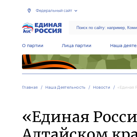
Федеральный сайт
О партии
Лица партии
Наша деяте
Центральная общественная приемная Председателя партии «Единая Россия»
Народная программа «Единой России»
Региональные общ
Руководящий состав Межрегиональных координационных советов
Центральная контрольная комиссия партии
Главная
Наша Деятельность
Новости
«Единая 
«Единая Росси
Алтайском кр