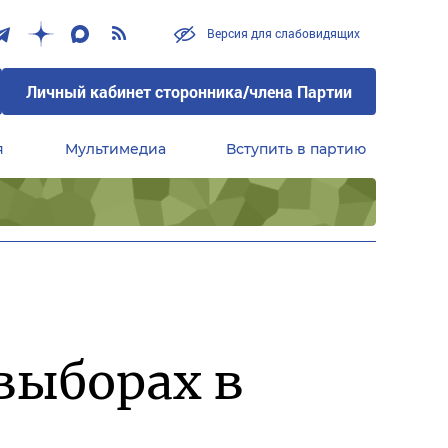
Версия для слабовидящих
Личный кабинет сторонника/члена Партии
я
Мультимедиа
Вступить в партию
Центральный совет сторонников партии «Единая Россия»
выборах в