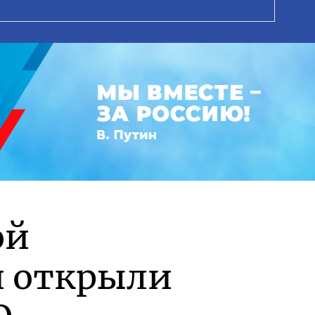
ой
и открыли