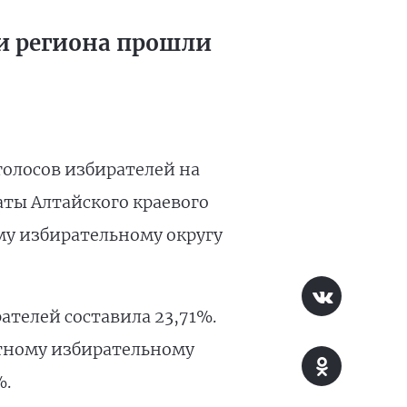
ии региона прошли
олосов избирателей на
аты Алтайского краевого
у избирательному округу
ателей составила 23,71%.
тному избирательному
%.