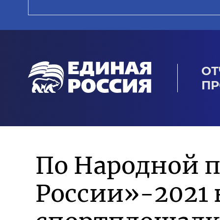
ОТ
ПР
По Народной 
России»-2021 