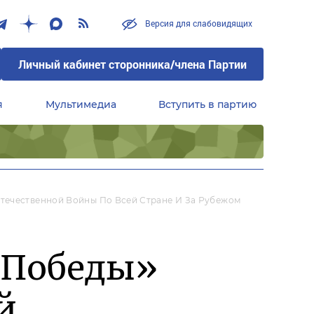
Версия для слабовидящих
Личный кабинет сторонника/члена Партии
я
Мультимедиа
Вступить в партию
Центральный совет сторонников партии «Единая Россия»
течественной Войны По Всей Стране И За Рубежом
 Победы»
й