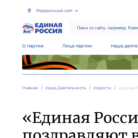
Федеральный сайт
О партии
Лица партии
Наша деяте
Центральная общественная приемная Председателя партии «Единая Россия»
Народная программа «Единой России»
Региональные общ
Руководящий состав Межрегиональных координационных советов
Центральная контрольная комиссия партии
Главная
Наша Деятельность
Новости
«Единая 
«Единая Росс
поздравляют 