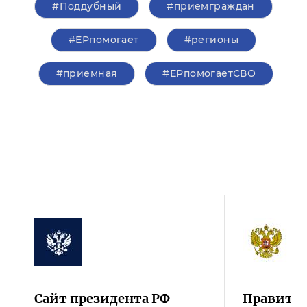
#Поддубный
#приемграждан
#ЕРпомогает
#регионы
#приемная
#ЕРпомогаетСВО
Сайт президента РФ
Правител