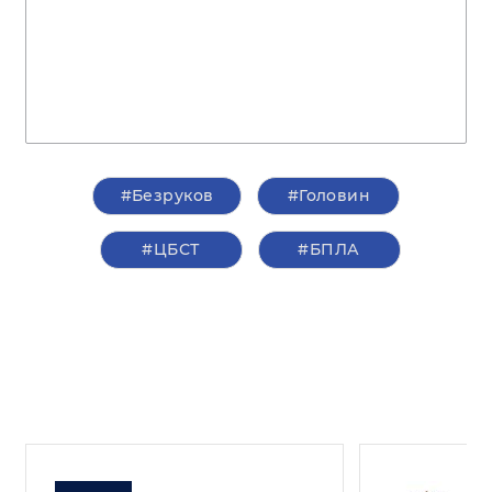
#Безруков
#Головин
#ЦБСТ
#БПЛА