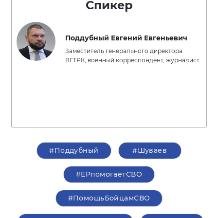
Спикер
Поддубный Евгений Евгеньевич
Заместитель генерального директора
ВГТРК, военный корреспондент, журналист
#Поддубный
#Шуваев
#ЕРпомогаетСВО
#ПомощьБойцамСВО