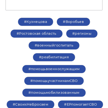
#Кузнецова
#Воробьев
#Ростовская область
#регионы
#военныйгоспиталь
#реабилитация
#помощьвоеннослужащим
#помощьучастникамСВО
#помощьмобилизованным
#СвоихНеБросаем
#ЕРпомогаетСВО