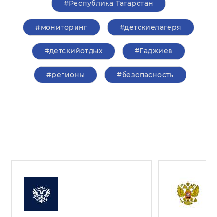
#Республика Татарстан
#мониторинг
#детскиелагеря
#детскийотдых
#Гаджиев
#регионы
#безопасность