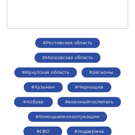
#Ростовская область
#Московская область
#Иркутская область
#регионы
#Кузьмин
#Чернышев
#Кобзев
#военныйгоспиталь
#помощьвоеннослужащим
#СВО
#поддержка