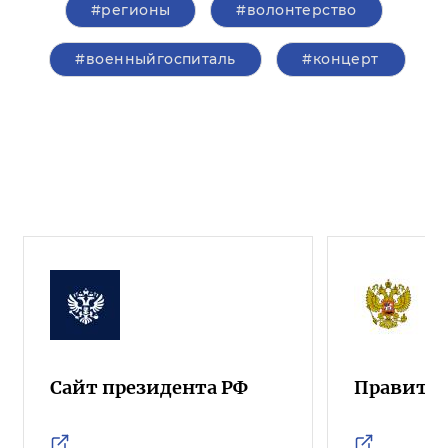
#регионы
#волонтерство
#военныйгоспиталь
#концерт
Сайт президента РФ
Правител