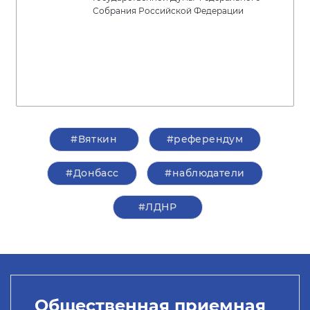
Собрания Российской Федерации
#Вяткин
#референдум
#Донбасс
#наблюдатели
#ЛДНР
Общественная приемная