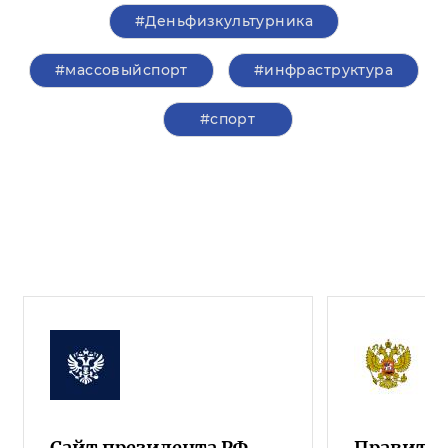
#Деньфизкультурника
#массовыйспорт
#инфраструктура
#спорт
Сайт президента РФ
Правител