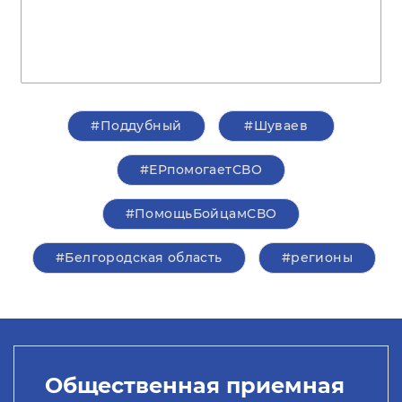
#Поддубный
#Шуваев
#ЕРпомогаетСВО
#ПомощьБойцамСВО
#Белгородская область
#регионы
Общественная приемная