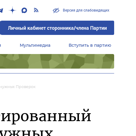
Версия для слабовидящих
Личный кабинет сторонника/члена Партии
я
Мультимедиа
Вступить в партию
Центральный совет сторонников партии «Единая Россия»
енужных Проверок
тированный
енужных