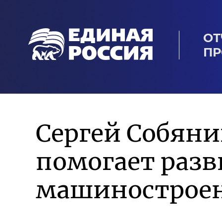
ОТ
ПР
Сергей Собян
помогает разв
машиностроен