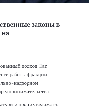
ственные законы в
 на
ованный подход. Как
тоги работы фракции
рольно-надзорной
 предпринимательства.
атуры и прочих ведомств,