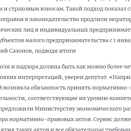
м и страховым взносам. Такой подход показал 
 поправки в законодательство продлили морат
ических лиц и индивидуальных предпринимат
бъектов малого предпринимательства с 1 января
рий Сазонов, подводя итоги
роля и надзора должна быть как можно более ч
вояких интерпретаций, уверен депутат. «Наприм
 возникла обязанность принять нормативно-
льности, соответствующие их уровню компет
предложили Министерству экономического раз
ора нормативно-правовых актов. Сервис долж
ятия таких актов и все обязательные требован