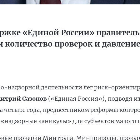
ржке «Единой России» правитель
и количество проверок и давление
о-надзорной деятельности лег риск-ориентир
итрий Сазонов
(«Единая Россия»), подводя и
за четыре года, предвестником реформы конт
ли «надзорные каникулы» для субъектов малого
вые проверки Минтруда, Минприроды, прокур