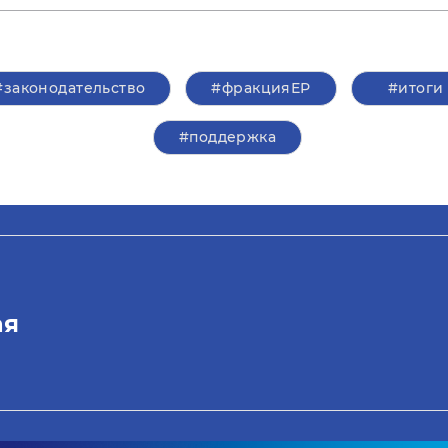
#законодательство
#фракцияЕР
#итоги
#поддержка
ая