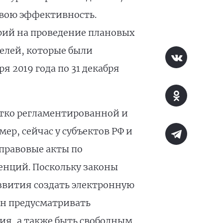
свою эффективность.
орий на проведение плановых
елей, которые были
 2019 года по 31 декабря
етко регламентированной и
ер, сейчас у субъектов РФ и
правовые акты по
енций. Поскольку законы
вития создать электронную
ен предусматривать
ия, а также быть свободным