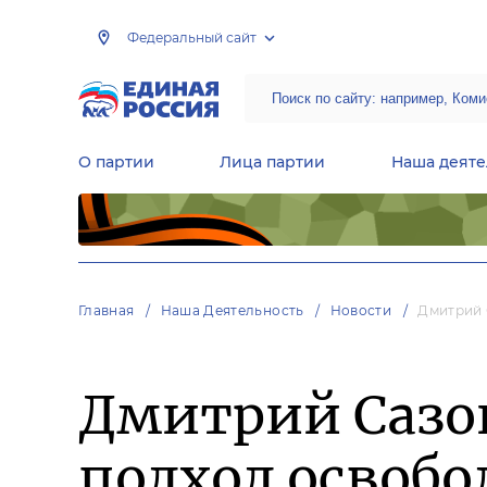
Федеральный сайт
О партии
Лица партии
Наша деяте
Центральная общественная приемная Председателя партии «Единая Россия»
Народная программа «Единой России»
Региональные общ
Руководящий состав Межрегиональных координационных советов
Центральная контрольная комиссия партии
Главная
Наша Деятельность
Новости
Дмитрий 
Дмитрий Сазо
подход освобо