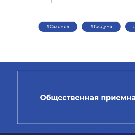
#Сазонов
#Госдума
Общественная приемн