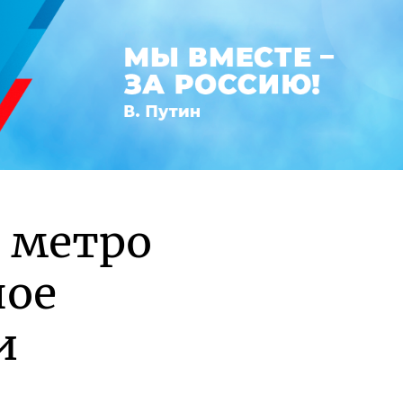
 метро
ное
и