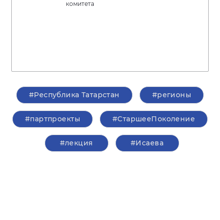
комитета
#Республика Татарстан
#регионы
#партпроекты
#СтаршееПоколение
#лекция
#Исаева