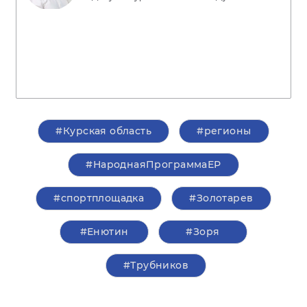
#Курская область
#регионы
#НароднаяПрограммаЕР
#спортплощадка
#Золотарев
#Енютин
#Зоря
#Трубников