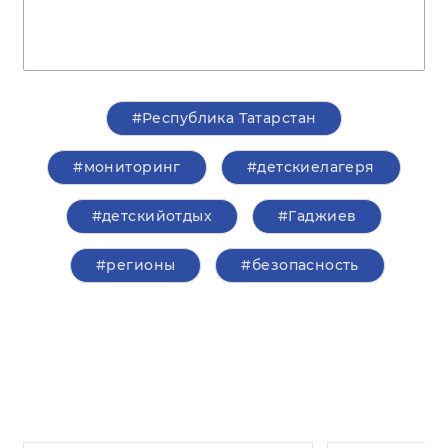
#Республика Татарстан
#мониторинг
#детскиелагеря
#детскийотдых
#Гаджиев
#регионы
#безопасность