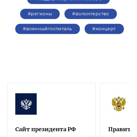
#регионы
#волонтерство
#военныйгоспиталь
#концерт
Сайт президента РФ
Правител