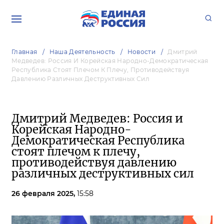
Главная
Наша Деятельность
Новости
Дмитрий
Медведев: Россия И Корейская Народно-Демократическая
Республика Стоят Плечом К Плечу, Противодействуя
Давлению Различных Деструктивных Сил
Дмитрий Медведев: Россия и
Корейская Народно-
Демократическая Республика
стоят плечом к плечу,
противодействуя давлению
различных деструктивных сил
26 февраля 2025,
15:58