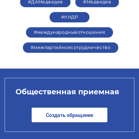
#ДАМедведев
#Медведев
#КНДР
#международныеотношения
#межпартийноесотрудничество
Общественная приемная
Создать обращение