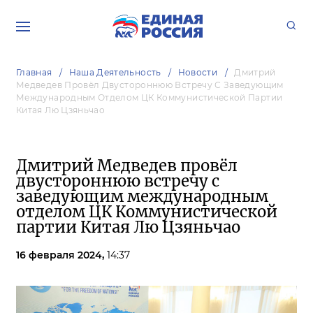
Главная
Наша Деятельность
Новости
Дмитрий
Медведев Провёл Двустороннюю Встречу С Заведующим
Международным Отделом ЦК Коммунистической Партии
Китая Лю Цзяньчао
Дмитрий Медведев провёл
двустороннюю встречу с
заведующим международным
отделом ЦК Коммунистической
партии Китая Лю Цзяньчао
16 февраля 2024,
14:37