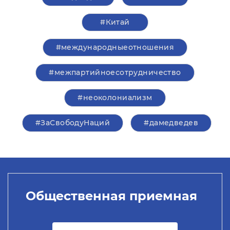
#Китай
#международныеотношения
#межпартийноесотрудничество
#неоколониализм
#ЗаСвободуНаций
#дамедведев
Общественная приемная