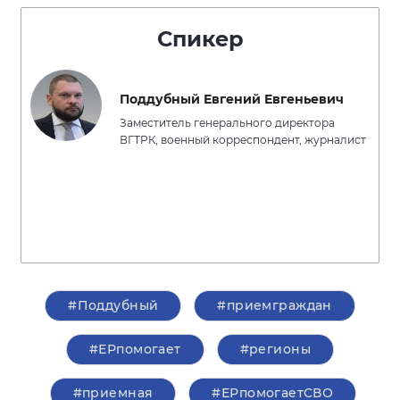
Спикер
Поддубный Евгений Евгеньевич
Заместитель генерального директора
ВГТРК, военный корреспондент, журналист
#Поддубный
#приемграждан
#ЕРпомогает
#регионы
#приемная
#ЕРпомогаетСВО